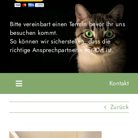
Bitte vereinbart einen Termin bevor Ihr uns
besuchen kommt.
So können wir sicherstellen, dass die
richtige Ansprechpartnerin vor Ort ist.
Kontakt
Toggle
Navigation
Startseite
Zurück
Unsere Tiere