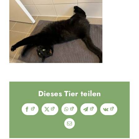
Vermittlung
Aktuelles
Spenden & Engagieren
Über uns
Kooperationspartner
Dieses Tier teilen
Facebook
X
WhatsApp
Telegram
Vk
E-
Mail