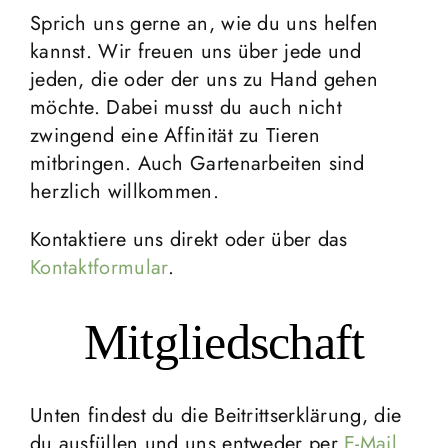
Vermittlung
Sprich uns gerne an, wie du uns helfen
kannst. Wir freuen uns über jede und
jeden, die oder der uns zu Hand gehen
Aktuelles
möchte. Dabei musst du auch nicht
zwingend eine Affinität zu Tieren
Spenden & Engagieren
mitbringen. Auch Gartenarbeiten sind
herzlich willkommen.
Über uns
Kontaktiere uns direkt oder über das
Kontaktformular
.
Kooperationspartner
Mitgliedschaft
Unten findest du die Beitrittserklärung, die
du ausfüllen und uns entweder per
E-Mail