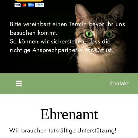
Bitte vereinbart einen Termin bevor Ihr uns
besuchen kommt.
So können wir sicherstellen, dass die
richtige Ansprechpartnerin vor Ort ist.
Kontakt
Toggle
Navigation
Startseite
Ehrenamt
Unsere Tiere
Wir brauchen tatkräftige Unterstützung!