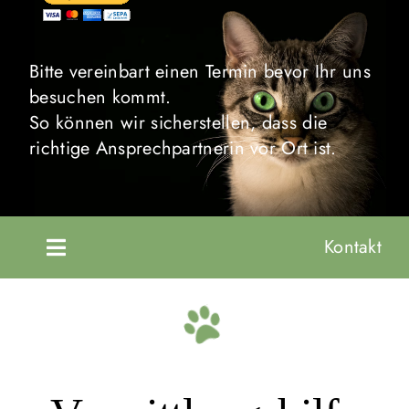
Bitte vereinbart einen Termin bevor Ihr uns
besuchen kommt.
So können wir sicherstellen, dass die
richtige Ansprechpartnerin vor Ort ist.
Kontakt
Toggle
Navigation
Startseite
Unsere Tiere