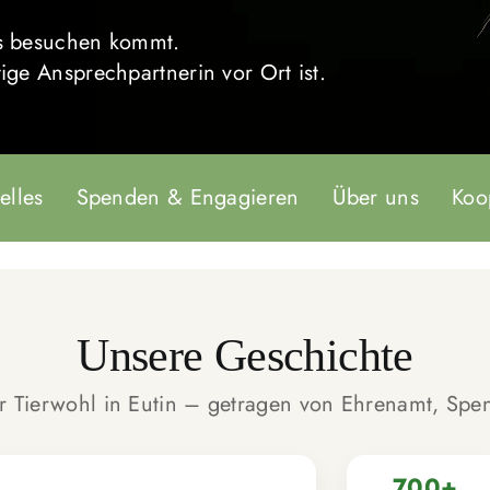
uns besuchen kommt.
tige Ansprechpartnerin vor Ort ist.
elles
Spenden & Engagieren
Über uns
Koo
Unsere Geschichte
ür Tierwohl in Eutin – getragen von Ehrenamt, Spe
700+