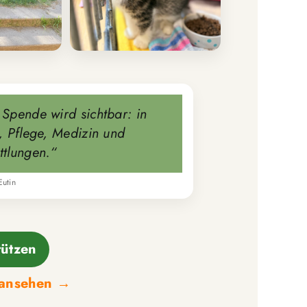
 Spende wird sichtbar: in
r, Pflege, Medizin und
ttlungen.“
Eutin
tützen
 ansehen →