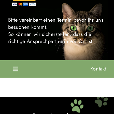
Bitte vereinbart einen Termin bevor Ihr uns
besuchen kommt.
So können wir sicherstellen, dass die
richtige Ansprechpartnerin vor Ort ist.
Kontakt
Toggle
Navigation
Startseite
Unsere Tiere