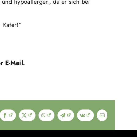
 und hypoallergen, da er sich bei
 Kater!“
r E-Mail.
Facebook
X
WhatsApp
Telegram
Vk
E-
Mail