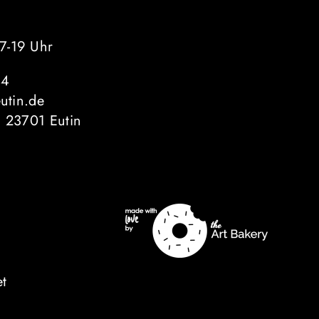
7-19 Uhr
44
eutin.de
, 23701 Eutin
t