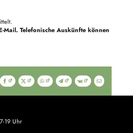
telt.
 E-Mail. Telefonische Auskünfte können
Facebook
X
WhatsApp
Telegram
Vk
E-
Mail
7-19 Uhr