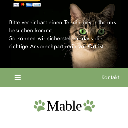
Bitte vereinbart einen Termin bevor Ihr uns
besuchen kommt.
So können wir sicherstellen, dass die
richtige Ansprechpartnerin vor Ort ist.
Kontakt
Toggle
Navigation
Startseite
Mable
Unsere Tiere