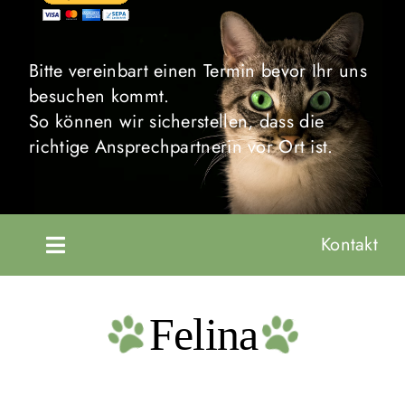
Bitte vereinbart einen Termin bevor Ihr uns
besuchen kommt.
So können wir sicherstellen, dass die
richtige Ansprechpartnerin vor Ort ist.
Kontakt
Toggle
Navigation
Startseite
Felina
Unsere Tiere