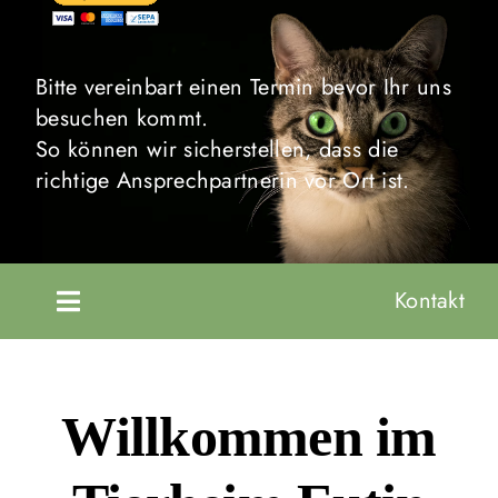
Bitte vereinbart einen Termin bevor Ihr uns
besuchen kommt.
So können wir sicherstellen, dass die
richtige Ansprechpartnerin vor Ort ist.
Kontakt
Toggle
Navigation
Startseite
Willkommen im
Unsere Tiere