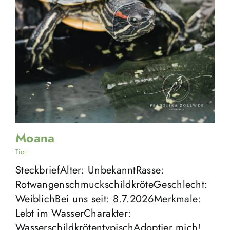
Moana
Tier
SteckbriefAlter: UnbekanntRasse:
RotwangenschmuckschildkröteGeschlecht:
WeiblichBei uns seit: 8.7.2026Merkmale:
Lebt im WasserCharakter:
WasserschildkrötentypischAdoptier mich!