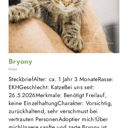
Bryony
Katze
SteckbriefAlter: ca. 1 Jahr 3 MonateRasse:
EKHGeschlecht: KatzeBei uns seit:
26.5.2026Merkmale: Benötigt Freilauf,
keine EinzelhaltungCharakter: Vorsichtig,
zurückhaltend, sehr verschmust bei
vertrauten PersonenAdoptier mich!Über
michUnsere sanfte und zarte Bryony ist